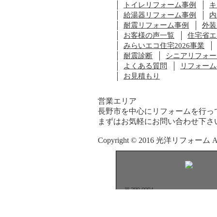
トイレリフォーム事例
キ
給湯器リフォーム事例
内
耐震リフォーム事例
外装
お客様の声一覧
住宅省エ
みらいエコ住宅2026事業
耐震診断
シニアリフォー
よくある質問
リフォーム
お見積もり
営業エリア
長野市を中心にリフォームを行っ
まずはお気軽にお問い合わせ下さ
Copyright © 2016 光洋リフォーム All R
〒380-0904
長野県長野市鶴賀七瀬中町1059
TEL:026-226-1626