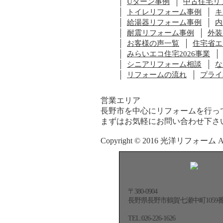
Uターン事例
中古住宅リ
トイレリフォーム事例
キ
給湯器リフォーム事例
内
耐震リフォーム事例
外装
お客様の声一覧
住宅省エ
みらいエコ住宅2026事業
シニアリフォーム相談
な
リフォームの流れ
プライ
営業エリア
長野市を中心にリフォームを行っ
まずはお気軽にお問い合わせ下さ
Copyright © 2016 光洋リフォーム All R
〒380-0904
長野県長野市鶴賀七瀬中町1059
TEL:026-226-1626