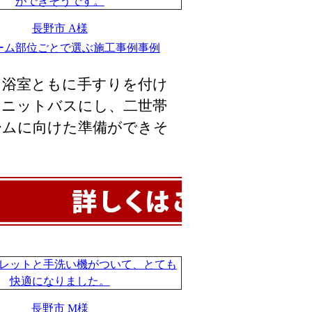
長野市 A様
ーム部位ごとで選ぶ施工事例事例
、浴室ともに手すりを付け
ユニットバスにし、二世帯
ームに向けた準備ができそ
。
長野市 M様