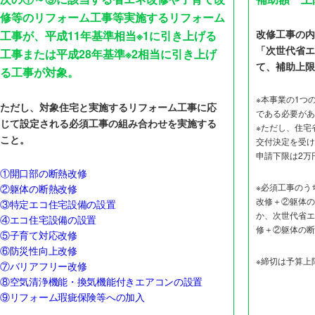
修等のリフォーム工事等実施するリフォーム
改修工事の内
工事が、平成11年基準相当※1に引き上げる
「次世代省エ
工事または平成28年基準※2相当に引き上げ
て、補助上限
る工事が対象。
※本事業の1つ
ただし、対象住宅と実施するリフォーム工事に応
である必要があ
じて設定される必須工事の組み合わせを実施する
※ただし、住宅
こと。
交付決定を受け
申請下限は2万
①開口部の断熱改修
※必須工事のう
②躯体の断熱改修
改修＋②躯体の
③特定エコ住宅設備の設置
か、次世代省エ
④エコ住宅設備の設置
修＋②躯体の断
⑤子育て対応改修
⑥防災性向上改修
※締切は予算上
⑦バリアフリー改修
⑧空気清浄機能・換気機能付きエアコンの設置
⑨リフォーム瑕疵保険等への加入