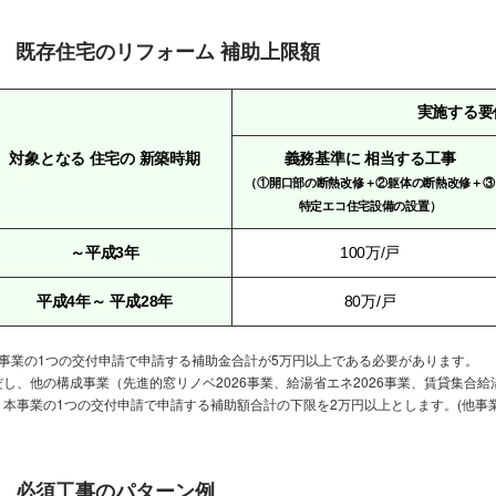
既存住宅のリフォーム 補助上限額
実施する要
対象となる
住宅の
新築時期
義務基準に
相当する工事
（①開口部の断熱改修＋②躯体の断熱改修＋③
特定エコ住宅設備の設置）
～平成3年
100万/戸
平成4年～
平成28年
80万/戸
本事業の1つの交付申請で申請する補助金合計が5万円以上である必要があります。
だし、他の構成事業（先進的窓リノベ2026事業、給湯省エネ2026事業、賃貸集合給
、本事業の1つの交付申請で申請する補助額合計の下限を2万円以上とします。(他事
必須工事のパターン例