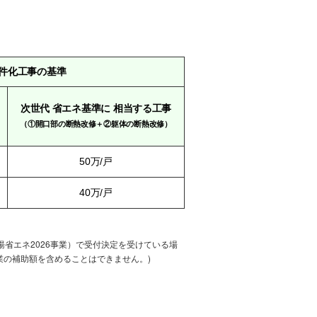
件化工事の基準
次世代
省エネ基準に
相当する工事
（①開口部の断熱改修＋②躯体の断熱改修）
50万/戸
40万/戸
湯省エネ2026事業）で受付決定を受けている場
業の補助額を含めることはできません。)