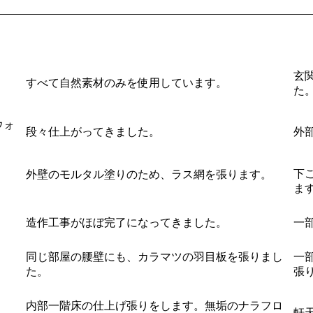
玄
すべて自然素材のみを使用しています。
た
ウォ
段々仕上がってきました。
外
下
外壁のモルタル塗りのため、ラス網を張ります。
ま
造作工事がほぼ完了になってきました。
一
同じ部屋の腰壁にも、カラマツの羽目板を張りまし
一
た。
張
内部一階床の仕上げ張りをします。無垢のナラフロ
軒