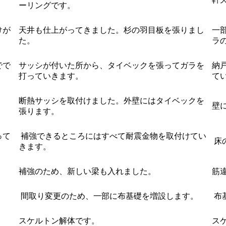
ーリングです。
けが
天井も仕上がってきました。杉の羽目板を張りまし
一
た。
ラ
でで
サッシが付いた所から、タイベックを張ってガラを
納
打っていきます。
て
断熱サッシを取付けました。外壁にはタイベックを
壁
張ります。
って
補強できるところにはすべて耐震金物を取付けてい
床
きます。
補強のため、新しい梁も入れました。
筋
間取り変更のため、一部に布基礎を増設します。
布
スケルトン解体です。
ス