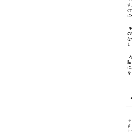
す
の
に
キ
の
な
し
内
貼
に
を
キ
す
ト