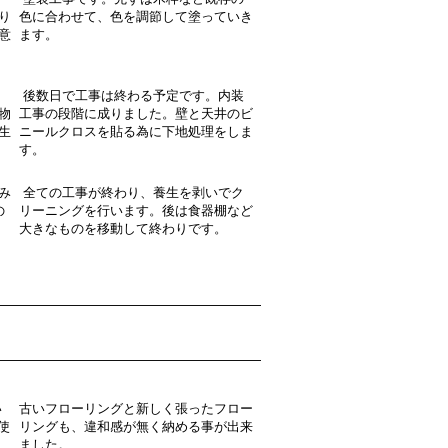
り
色に合わせて、色を調節して塗っていき
意
ます。
ま
後数日で工事は終わる予定です。内装
物
工事の段階に成りました。壁と天井のビ
生
ニールクロスを貼る為に下地処理をしま
す。
み
全ての工事が終わり、養生を剥いでク
の
リーニングを行います。後は食器棚など
大きなものを移動して終わりです。
い
古いフローリングと新しく張ったフロー
使
リングも、違和感が無く納める事が出来
ました。