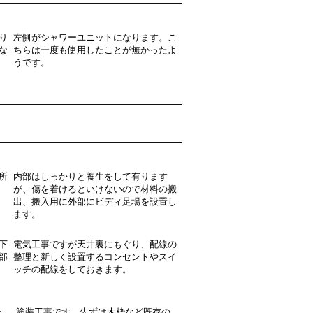
り
左側がシャワーユニットになります。こ
な
ちらは一度も使用したことが無かったよ
うです。
所
内部はしっかりと養生をして有ります
が、傷を着けるといけないので材料の搬
出、搬入用に外部にビディ足場を設置し
ます。
下
電気工事ですが天井裏にもぐり、配線の
部
整理と新しく設置するコンセントやスイ
ッチの配線をしておきます。
分
塗装工事です。先ずは木枠など既存の