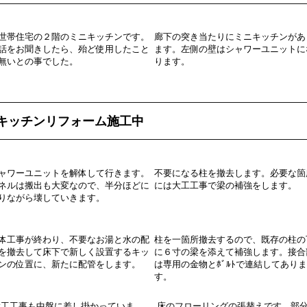
世帯住宅の２階のミニキッチンです。
廊下の突き当たりにミニキッチンがあ
話をお聞きしたら、殆ど使用したこと
ます。左側の壁はシャワーユニットに
無いとの事でした。
ります。
キッチンリフォーム施工中
ャワーユニットを解体して行きます。
不要になる柱を撤去します。必要な箇
ネルは搬出も大変なので、半分ほどに
には大工工事で梁の補強をします。
りながら壊していきます。
体工事が終わり、不要なお湯と水の配
柱を一箇所撤去するので、既存の柱の
を撤去して床下で新しく設置するキッ
に６寸の梁を添えて補強します。接合
ンの位置に、新たに配管をします。
は専用の金物とﾎﾞﾙﾄで連結してありま
す。
工工事も中盤に差し掛かっていま
床のフローリングの張替えです。部