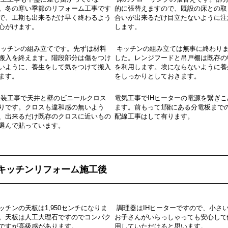
。冬の寒い季節のリフォーム工事です
的に張替えますので、既設の床との取
で、工期も出来るだけ早く終わるよう
合いが出来るだけ目立たないように注
心がけます。
します。
ッチンの組み立てです。先ずは材料
キッチンの組み立ては無事に終わり
搬入を終えます。階段部分は傷をつけ
した。レンジフードと吊戸棚は既存の
いように、養生をして気をつけて搬入
を利用します。埃にならないように養
ます。
をしっかりとしておきます。
装工事で天井と壁のビニールクロス
電気工事でIHヒーターの電源を繋ぎこ
りです。クロスも違和感の無いよう
ます。前もって1階にある分電板まで
、出来るだけ既存のクロスに近いもの
配線工事はして有ります。
選んで貼っています。
キッチンリフォーム施工後
ッチンの天板は1,950センチになりま
調理器はIHヒーターですので、小さ
。天板は人工大理石ですのでコンパク
お子さんがいらっしゃっても安心して
ですが高級感があります。
用していただけると思います。