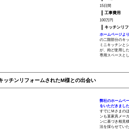
15日間
工事費用
100万円
キッチンリフ
ホームページよ
の二階部分のキ
ミニキッチンと
が、殆ど使用し
専用スペースと
キッチンリフォームされたM様との出会い
弊社のホームペ
をいただきまし
すでにＭさまの
ンも某家具メー
ンに基づき相見
法を採らせてい