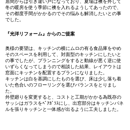
居間からは引き違い戸になっており、夏場は襖を外して
冬の暖房を使う季節に襖を入れるようしてあったので、
その都度手間がかかるのでその悩みも解消したいとの事
でした。
『光洋リフォーム』からのご提案
奥様の要望は、キッチンの横にムロの有る食品庫をやめ
そのスペースを利用して、対面型のキッチンにしたいと
の事でしたが、プランニングをすると動線が悪く逆に使
いずらくなってしまうので相談した結果、レイアウトは
窓面にキッチンを配置するプランになりました。
キッチンは白を基調にしたものを選び、床は少し落ち着
いた色合いのフローリングを選びバランスをとりまし
た。
外壁廻りを変更すると、コストと工期がかかる為既存の
サッシはガラスをﾍﾟｱｶﾞﾗｽにし、出窓部分はキッチンパネ
ルを張りキッチンと一体感が出るように工夫しました。