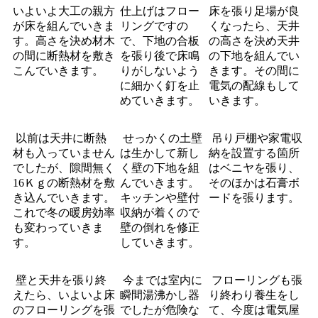
いよいよ大工の親方
仕上げはフロー
床を張り足場が良
が床を組んでいきま
リングですの
くなったら、天井
す。高さを決め材木
で、下地の合板
の高さを決め天井
の間に断熱材を敷き
を張り後で床鳴
の下地を組んでい
こんでいきます。
りがしないよう
きます。その間に
に細かく釘を止
電気の配線もして
めていきます。
いきます。
以前は天井に断熱
せっかくの土壁
吊り戸棚や家電収
材も入っていません
は生かして新し
納を設置する箇所
でしたが、隙間無く
く壁の下地を組
はベニヤを張り、
16Ｋｇの断熱材を敷
んでいきます。
そのほかは石膏ボ
き込んでいきます。
キッチンや壁付
ードを張ります。
これで冬の暖房効率
収納が着くので
も変わっていきま
壁の倒れを修正
す。
していきます。
壁と天井を張り終
今までは室内に
フローリングも張
えたら、いよいよ床
瞬間湯沸かし器
り終わり養生をし
のフローリングを張
でしたが危険な
て、今度は電気屋