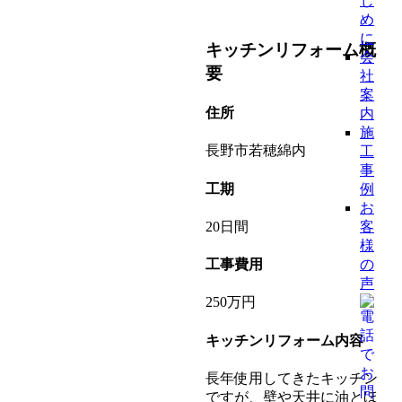
じ
め
に
キッチンリフォーム概
会
要
社
案
住所
内
施
長野市若穂綿内
工
事
工期
例
お
20日間
客
様
の
工事費用
声
250万円
キッチンリフォーム内容
長年使用してきたキッチン
ですが、壁や天井に油とほ