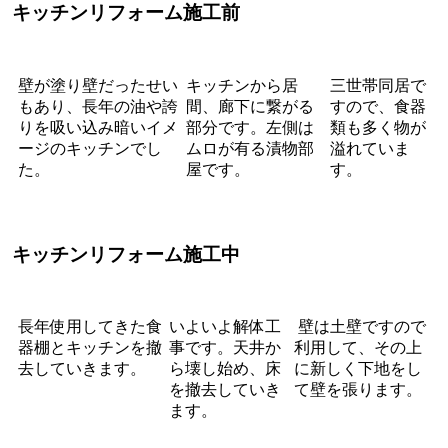
キッチンリフォーム施工前
壁が塗り壁だったせい
キッチンから居
三世帯同居で
もあり、長年の油や誇
間、廊下に繋がる
すので、食器
りを吸い込み暗いイメ
部分です。左側は
類も多く物が
ージのキッチンでし
ムロが有る漬物部
溢れていま
た。
屋です。
す。
キッチンリフォーム施工中
長年使用してきた食
いよいよ解体工
壁は土壁ですので
器棚とキッチンを撤
事です。天井か
利用して、その上
去していきます。
ら壊し始め、床
に新しく下地をし
を撤去していき
て壁を張ります。
ます。