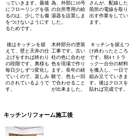
っていきます。最後
為、外部に16号
さんが、配線した
にフローリングを張
の台所専用の給
箇所の電線を取り
るのは、少しでも傷
湯器を設置しま
出す作業をしてい
をつけないようにす
した。
ます。
るためです。
後はキッチンを据
木枠部分の塗装
キッチンを据えつ
えて、壁と天井の仕
工事です。古い
け終わったところ
上げをすれば終わり
柱の色に合わせ
です。朝4ｔトラ
の段階です。奥様も
色を現場で作り
ック一台分の材料
毎日少しずつ変化し
ます。長年の経
を搬入し、一日で
ていくので、楽しみ
験で、色も一回
組み立てていきま
のされているようで
で合わせること
す。後はクロスを
す。
が出来ました。
貼れば完成です。
キッチンリフォーム施工後