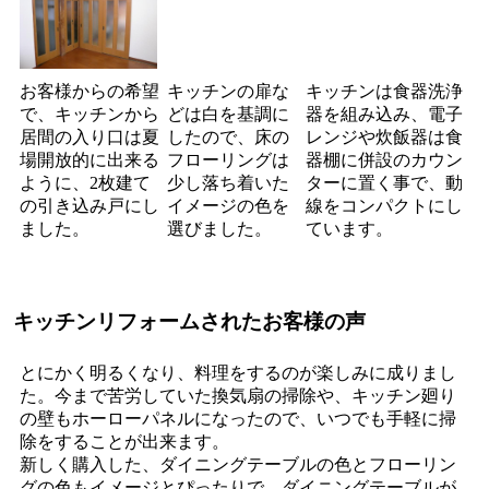
お客様からの希望
キッチンの扉な
キッチンは食器洗浄
で、キッチンから
どは白を基調に
器を組み込み、電子
居間の入り口は夏
したので、床の
レンジや炊飯器は食
場開放的に出来る
フローリングは
器棚に併設のカウン
ように、2枚建て
少し落ち着いた
ターに置く事で、動
の引き込み戸にし
イメージの色を
線をコンパクトにし
ました。
選びました。
ています。
キッチンリフォームされたお客様の声
とにかく明るくなり、料理をするのが楽しみに成りまし
た。今まで苦労していた換気扇の掃除や、キッチン廻り
の壁もホーローパネルになったので、いつでも手軽に掃
除をすることが出来ます。
新しく購入した、ダイニングテーブルの色とフローリン
グの色もイメージとぴったりで、ダイニングテーブルが