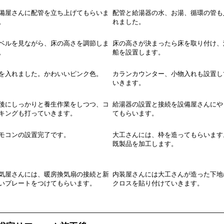
備屋さんに配管を立ち上げてもらいま
配管と給湯器の水、お湯、循環の管も
。
れました。
ベルを見ながら、床の高さを調節しま
床の高さが決まったら床を取り付け、
。
船を設置します。
を入れました。かわいいピンク色。
カランカウンター、小物入れも設置し
いきます。
後にしっかりと養生作業をしつつ、コ
給湯器の設置と接続を設備屋さんにや
キングも打っていきます。
てもらいます。
モコンの設置完了です。
大工さんには、枠を造ってもらいます
既製品を加工します。
気屋さんには、暖房換気扇の接続と新
内装屋さんには大工さんが造った下地
いプレートをつけてもらいます。
クロスを貼り付けていきます。