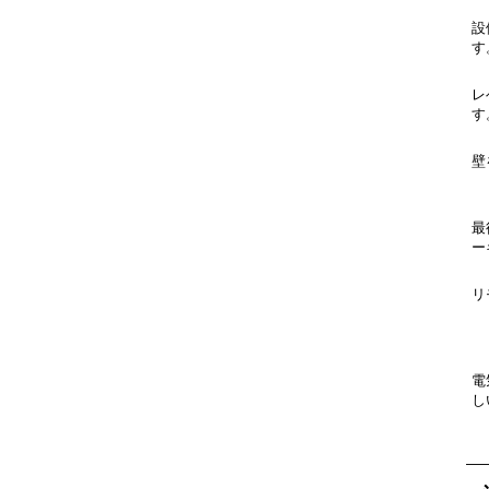
設
す
レ
す
壁
最
ー
リ
電
し