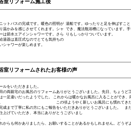
浴室リフォーム施工後
ニットバスの完成です。暖色の照明が
湯船です。ゆったりと足を伸ばすこと
り温かみを感じさせてくれます。シャ
でき、魔法瓶浴槽になっています。手
ーは節水エアインシャワーです。さら
りもしっかりついています。
給湯器は直圧式なのでとても気持ちの
いシャワーが楽しめます。
浴室リフォームされたお客様の声
ールをいただきました。
田の両親宅のお風呂のリフォームありがとうございました。先日、ちょうど
は一足違いだったようでした。 これからは暖かなお風呂に入ることができ、
た。 この頃ようやく新しいお風呂にも慣れてきたようです
完成まで丁寧に私の方にもご報告をいただきありがとうございました。 ま
仕上げていただき、本当にありがとうございまし
た
れからも何かありましたら、お願いすることがあるかもしれません。どうぞ