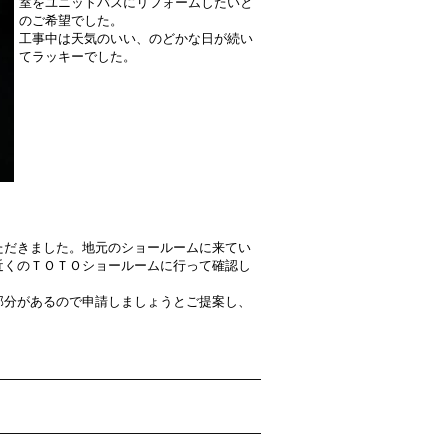
室をユニットバスにリフォームしたいと
のご希望でした。
工事中は天気のいい、のどかな日が続い
てラッキーでした。
ただきました。地元のショールームに来てい
近くのＴＯＴＯショールームに行って確認し
部分があるので申請しましょうとご提案し、