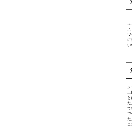
ユ
よ
ワ
に
い
メ
上
と
て
で
こ