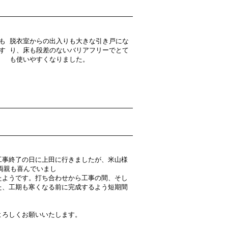
も
脱衣室からの出入りも大きな引き戸にな
す
り、床も段差のないバリアフリーでとて
も使いやすくなりました。
工事終了の日に上田に行きましたが、米山様
両親も喜んでいまし
。打ち合わせから工事の間、そし
た、工期も寒くなる前に完成するよう短期間
。
よろしくお願いいたします。