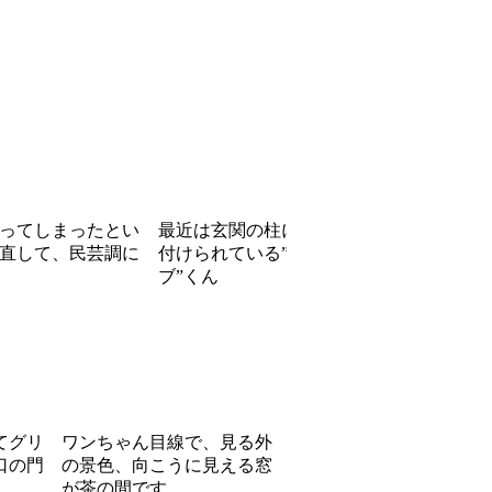
ってしまったとい
最近は玄関の柱に縛り
直して、民芸調に
付けられている”ラ
ブ”くん
てグリ
ワンちゃん目線で、見る外
口の門
の景色、向こうに見える窓
が茶の間です。