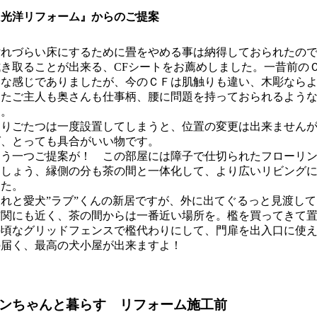
『光洋リフォーム』からのご提案
汚れづらい床にするために畳をやめる事は納得しておられたの
拭き取ることが出来る、CFシートをお薦めしました。一昔前の
うな感じでありましたが、今のＣＦは肌触りも違い、木彫なら
またご主人も奥さんも仕事柄、腰に問題を持っておられるよう
た。
掘りごたつは一度設置してしまうと、位置の変更は出来ません
ば、とっても具合がいい物です。
もう一つご提案が！ この部屋には障子で仕切られたフローリ
ましょう、縁側の分も茶の間と一体化して、より広いリビング
した。
それと愛犬”ラブ”くんの新居ですが、外に出てぐるっと見渡し
玄関にも近く、茶の間からは一番近い場所を。檻を買ってきて
手頃なグリッドフェンスで檻代わりにして、門扉を出入口に使
の届く、最高の犬小屋が出来ますよ！
ンちゃんと暮らす リフォーム施工前