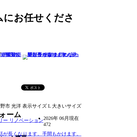
ムにお任せくださ
無
ォーム
2026年 06月現在
472