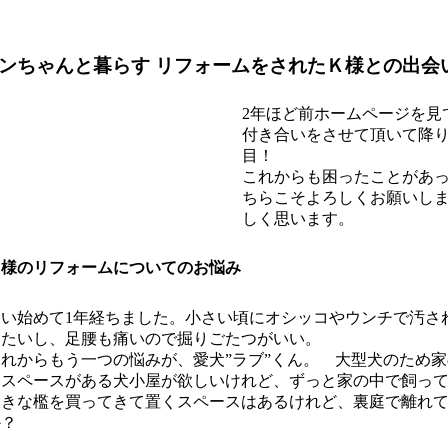
ンちゃんと暮らす リフォームをされたＫ様との出会
2年ほど前ホームページを見
付き合いをさせて頂いて降
目！
これからも困ったことがあ
ちらこそよろしくお願いし
しく思います。
Ｋ様のリフォームについてのお悩み
飼い始めて1年経ちました。小さい頃にオシッコやウンチで汚さ
したいし、足腰も痛いので掘りごたつがいい。
それからもう一つの悩みが、愛犬”ラブ”くん。 大型犬のため
るスペースがある犬小屋が欲しいけれど、ずっと家の中で飼っ
大きな檻を買ってきて置くスペースはあるけれど、裏庭で離れ
か？