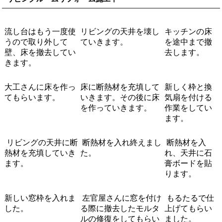
流し台はもう一度使
リビングの天井を壊し
キッチンの床
うので取り外して
ていきます。
を途中まで撤
壁、床を撤去してい
去します。
きます。
大工さんに床を作っ
床に断熱材を充填して
新しく枠と換
てもらいます。
いきます。その後に床
気扇を付ける
を作っていきます。
作業をしてい
ます。
リビングの天井に断
断熱材を入れ終えまし
断熱材を入
熱材を充填していき
た。
れ、天井に石
ます。
膏ボードを貼
ります。
新しい窓枠を入れま
左官屋さんに窓を付け
もるたるで仕
した。
る際に撤去したモルタ
上げてもらい
ルの修復をしてもらい
ました。