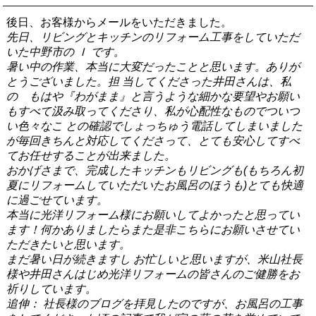
後日、お客様からメールをいただきました。
先日、リビングとキッチンのリフォーム工事をしていただ
いた中野市の Ｉ です。
暑い中の作業、本当に大変だったことと思います。ありが
とうございました。担 当してくださった井田さんは、私
の もはや『わがまま』と言うような細かな要望やお願い
もすべて汲み取ってくださり、私が心配性なものでついつ
い色々なこ との確認でしょっちゅう電話してしまいました
が毎回きちんと対応してくださって、とても安心してすべ
てお任せすることが出来ました。
おかげさまで、完成したキッチンもリビングも
(
もちろん初
夏にリフォームしていただいたお風呂のほうも
)
とても快適
に過ごせています。
本当に光洋リフォーム様にお願いしてよかったと思ってい
ます！何かありましたらまた是非こちらにお願いさせてい
ただきたいと思います。
まだ暑い日が続きますし お忙しいと思いますが、米山社長
様や井田さんはじめ光洋リフォームの皆さんのご健勝をお
祈りしています。
追伸
： 社長様のブログを拝見したのですが、お風呂の工事