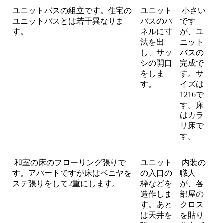
ユニットバスの組立です。住宅の
ユニット
小さい
ユニットバスとは若干異なりま
バスのパ
です
す。
ネルに寸
が、ユ
法を出
ニット
し、サッ
バスの
シの開口
完成で
をしま
す。サ
す。
イズは
1216で
す。床
はカラ
リ床で
す。
和室の床のフローリング張りで
ユニット
内装の
す。アパートですが床はベニヤを
の入口の
職人
ステ張りをして2重にします。
枠などを
が、各
造作しま
部屋の
す。あと
クロス
は天井を
を貼り