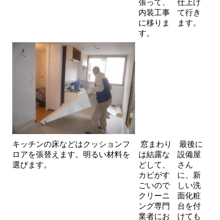
張って、
仕上げ
内装工事
て行き
に移りま
ます。
す。
キッチンの床などはクッションフ
窓まわり
最後に
ロアを張替えます。明るい材料を
は結露な
設備屋
選びます。
どして、
さん
カビがす
に、新
ごいので
しい洗
クリーニ
面化粧
ング専門
台を付
業者にお
けても