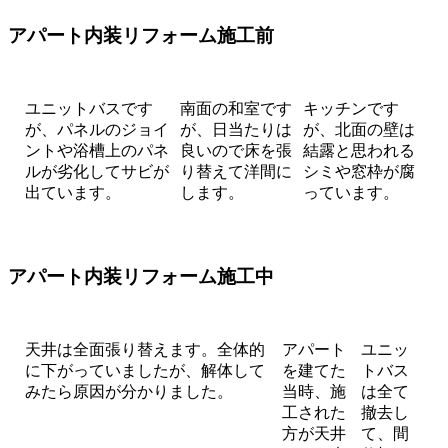
アパート内装リフォーム施工前
ユニットバスです
南面の和室です
キッチンです
が、パネルのジョイ
が、日当たりは
が、北面の壁は
ントや浴槽上のパネ
良いので床を張
結露と思われる
ルが劣化してサビが
り替えて洋間に
シミや窓枠が腐
出ています。
します。
っています。
アパート内装リフォーム施工中
天井は全面張り替えます。全体的
アパート
ユニッ
に下がっていましたが、解体して
を建てた
トバス
みたら原因が分かりました。
当時、施
は全て
工された
撤去し
方が天井
て、間