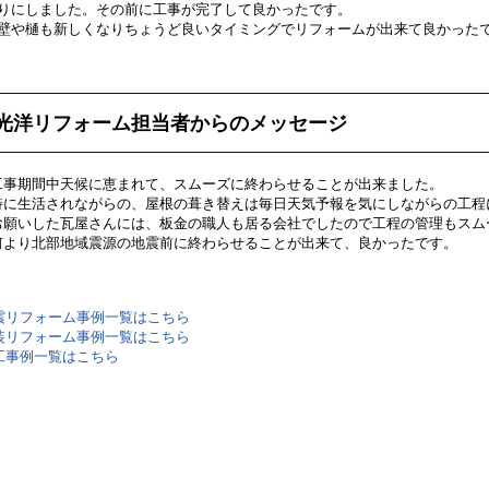
りにしました。その前に工事が完了して良かったです。
壁や樋も新しくなりちょうど良いタイミングでリフォームが出来て良かった
光洋リフォーム担当者からのメッセージ
工事期間中天候に恵まれて、スムーズに終わらせることが出来ました。
特に生活されながらの、屋根の葺き替えは毎日天気予報を気にしながらの工程
お願いした瓦屋さんには、板金の職人も居る会社でしたので工程の管理もスム
何より北部地域震源の地震前に終わらせることが出来て、良かったです。
震リフォーム事例一覧はこちら
装リフォーム事例一覧はこちら
工事例一覧はこちら