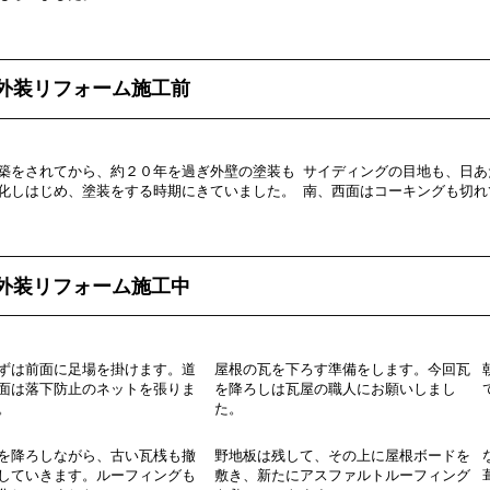
外装リフォーム施工前
築をされてから、約２０年を過ぎ外壁の塗装も
サイディングの目地も、日あ
化しはじめ、塗装をする時期にきていました。
南、西面はコーキングも切れ
外装リフォーム施工中
ずは前面に足場を掛けます。道
屋根の瓦を下ろす準備をします。今回瓦
面は落下防止のネットを張りま
を降ろしは瓦屋の職人にお願いしまし
。
た。
を降ろしながら、古い瓦桟も撤
野地板は残して、その上に屋根ボードを
していきます。ルーフィングも
敷き、新たにアスファルトルーフィング