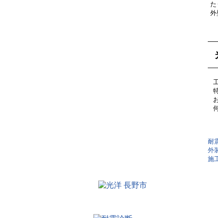
た
外
耐
外
施