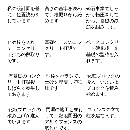
私の設計図を基
高さの基準を決め
砕石事業でしっ
に、位置決めを
て、根掘りから始
かり転圧をして
しています。
めます。
から、基礎の鉄
筋を組みます。
止め枠を入れ
基礎ベースのコン
ベースコンクリ
て、コンクリー
クリート打設で
ート硬化後、布
ト打ちの段取り
す。
基礎の型枠を入
です。
れます。
布基礎のコンク
型枠をバラシて、
化粧ブロックの
リート打設後、
土砂を埋戻して転
搬入。いよいよ
しばらく養生し
圧です。
ブロックを積み
ておきます。
始めます。
化粧ブロックの
門塀の施工と並行
フェンスの立て
積み上げが進ん
して、敷地周囲の
柱を建てます。
でいきます。
アルミフェンスの
取付けです。