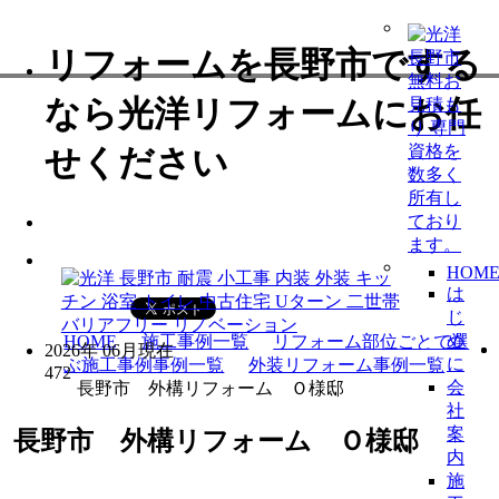
リフォームを長野市でする
なら光洋リフォームにお任
せください
HOM
は
じ
め
HOME
施工事例一覧
リフォーム部位ごとで選
2026年 06月現在
に
ぶ施工事例事例一覧
外装リフォーム事例一覧
472
会
長野市 外構リフォーム Ｏ様邸
社
案
長野市 外構リフォーム Ｏ様邸
内
施