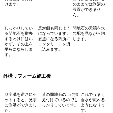
けます。
のままでは側溝の
設置ができませ
ん。
しっかりしてい
反対側も同じよう
間地石の天端を水
る間地石を撤去
になっています。
勾配を見ながら均
するわけにはい
底盤になる箇所に
します。
かず、その上を
コンクリートを流
平らにならしま
し込みます。
す。
外構リフォーム施工後
Ｕ字溝を逆さにセ
昔の間地石の上に据
これでうまく
ットすると、見事
え付けているのでし
雨水が流れる
に側溝ができまし
っかりしています。
ようになりま
た。
す。