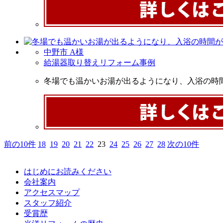
中野市 A様
給湯器取り替えリフォーム事例
冬場でも温かいお湯が出るようになり、入浴の時
前の10件
18
19
20
21
22
23
24
25
26
27
28
次の10件
はじめにお読みください
会社案内
アクセスマップ
スタッフ紹介
受賞歴